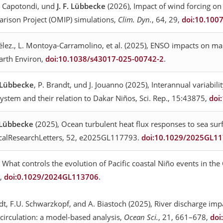
 A. Capotondi, und
J. F. Lübbecke
(2026), Impact of wind forcing on 
arison Project (OMIP) simulations,
Clim. Dyn.
, 64, 29,
doi:10.100
élez., L. Montoya-Carramolino, et al. (2025), ENSO impacts on ma
Earth Environ,
doi:10.1038/s43017-025-00742-2
.
. Lübbecke
, P. Brandt, und J. Jouanno (2025), Interannual variabili
ystem and their relation to Dakar Niños, Sci. Rep., 15:43875,
doi
. Lübbecke
(2025), Ocean turbulent heat flux responses to sea surfa
calResearchLetters, 52, e2025GL117793.
doi:10.1029/2025GL1
 What controls the evolution of Pacific coastal Niño events in t
6,
doi:0.1029/2024GL113706
.
ndt, F.U. Schwarzkopf, and A. Biastoch (2025), River discharge imp
circulation: a model-based analysis,
Ocean Sci.
, 21, 661–678,
doi