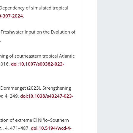
, Dependency of simulated tropical
20-307-2024
.
 Freshwater Input on the Evolution of
.
ning of southeastern tropical Atlantic
2016,
doi:10.1007/s00382-023-
 D. Dommenget (2023), Strengthening
on
4, 249,
doi:10.1038/s43247-023-
ection of extreme El Niño–Southern
m.
, 4, 471–487,
doi:10.5194/wcd-4-