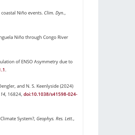
c coastal Niño events.
Clim. Dyn.
,
enguela Niño through Congo River
simulation of ENSO Asymmetry due to
1.1
.
Dengler, and N. S. Keenlyside (2024)
 14
, 16824,
doi:10.1038/s41598-024-
he Climate System?,
Geophys. Res. Lett.
,