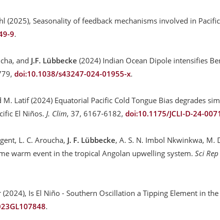
hl (2025), Seasonality of feedback mechanisms involved in Pacifi
49-9
.
oucha, and
J.F. Lübbecke
(2024) Indian Ocean Dipole intensifies B
779,
doi:10.1038/s43247-024-01955-x
.
and M. Latif (2024) Equatorial Pacific Cold Tongue Bias degrades 
ific El Niños.
J. Clim
, 37, 6167-6182,
doi:10.1175/JCLI-D-24-007
igent, L. C. Aroucha,
J. F. Lübbecke
, A. S. N. Imbol Nkwinkwa, M. 
eme warm event in the tropical Angolan upwelling system.
Sci Rep
er (2024), Is El Niño - Southern Oscillation a Tipping Element in t
2023GL107848
.