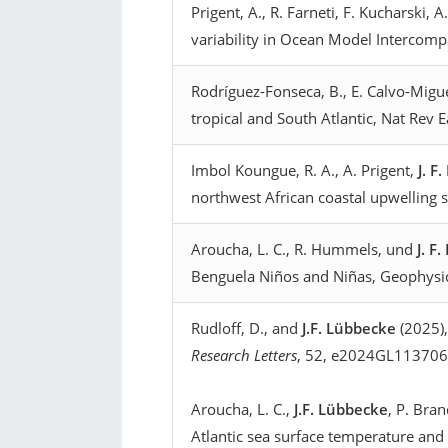
Prigent, A., R. Farneti, F. Kucharski,
variability in Ocean Model Intercomp
Rodríguez-Fonseca, B., E. Calvo-Migu
tropical and South Atlantic, Nat Rev 
Imbol Koungue, R. A., A. Prigent,
J. F
northwest African coastal upwelling s
Aroucha, L. C., R. Hummels, und
J. F
Benguela Niños and Niñas, Geophysi
Rudloff, D., and
J.F. Lübbecke
(2025),
Research Letters
, 52, e2024GL11370
Aroucha, L. C.,
J.F. Lübbecke
, P. Bra
Atlantic sea surface temperature and 