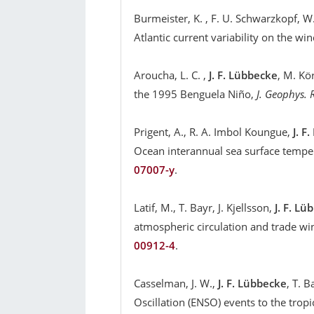
Burmeister, K. , F. U. Schwarzkopf, W.
Atlantic current variability on the wi
Aroucha, L. C. ,
J. F. Lübbecke
, M. Kö
the 1995 Benguela Niño,
J. Geophys. 
Prigent, A., R. A. Imbol Koungue,
J. F
Ocean interannual sea surface tempera
07007-y
.
Latif, M., T. Bayr, J. Kjellsson,
J. F. Lü
atmospheric circulation and trade wi
00912-4
.
Casselman, J. W.,
J. F. Lübbecke
, T. 
Oscillation (ENSO) events to the trop