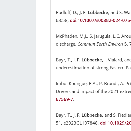
Rudloff, D.,
J. F. Lübbecke
, and S. Wa
63:58,
doi:10.1007/s00382-024-075
McPhaden, M.J., S. Jarugula, L.C. Ar
discharge.
Commun Earth Environ
5, 
Bayr, T.,
J. F. Lübbecke
, J. Vialard, 
underestimation of strong Eastern Pac
Imbol Koungue, R.A., P. Brandt, A. Pr
Drivers and impact of the 2021 extr
67569-7
.
Bayr, T.,
J. F. Lübbecke
, and S. Fiedl
51, e2023GL107848,
doi:10.1029/