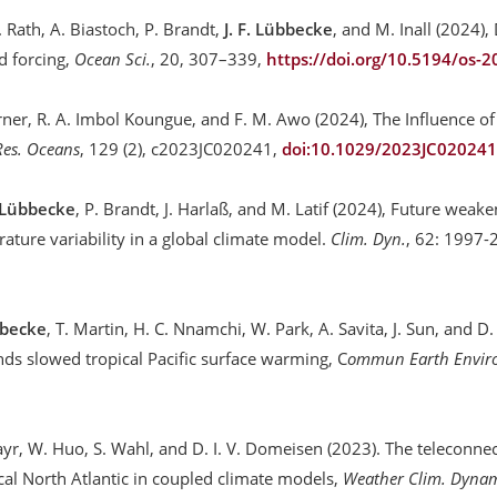
 Rath, A. Biastoch, P. Brandt,
J. F. Lübbecke
, and M. Inall (2024)
nd forcing,
Ocean Sci.
, 20, 307–339,
https://doi.org/10.5194/os-
rner, R. A. Imbol Koungue, and F. M. Awo (2024), The Influence of
Res. Oceans
, 129 (2), c2023JC020241,
doi:10.1029/2023JC020241
. Lübbecke
, P. Brandt, J. Harlaß, and M. Latif (2024), Future weake
ture variability in a global climate model.
Clim. Dyn.
, 62: 1997-
bbecke
, T. Martin, H. C. Nnamchi, W. Park, A. Savita, J. Sun, and
nds slowed tropical Pacific surface warming, C
ommun Earth Envir
Bayr, W. Huo, S. Wahl, and D. I. V. Domeisen (2023). The teleconn
ical North Atlantic in coupled climate models,
Weather Clim. Dyna