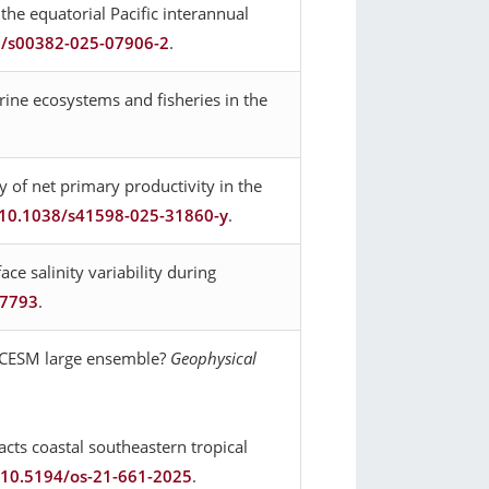
the equatorial Pacific interannual
7/s00382-025-07906-2
.
rine ecosystems and fisheries in the
ty of net primary productivity in the
:10.1038/s41598-025-31860-y
.
ce salinity variability during
17793
.
he CESM large ensemble?
Geophysical
acts coastal southeastern tropical
:10.5194/os-21-661-2025
.